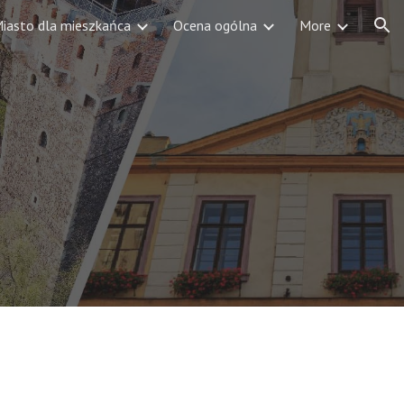
iasto dla mieszkańca
Ocena ogólna
More
ion