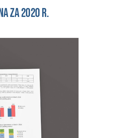
na za 
2020 r. 